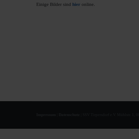
Einige Bilder sind
hier
online.
Impressum
|
Datenschutz
| SSV Tirpersdorf e.V. Mühlstr. 1, 