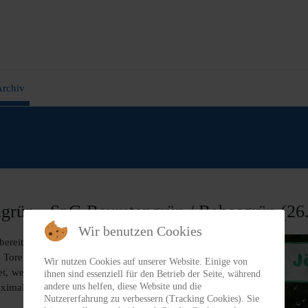
rchiv
engrün - SpG Reumtengrün /​ Rebesgrün (26
Wir benutzen Cookies
bereitungsspiel gewinnen. Gegen die SpG
 Tore erzielten Meinel, Neumann, Arold und
Wir nutzen Cookies auf unserer Website. Einige von
t, welcher ab der neuen Saison für den VfB
ihnen sind essenziell für den Betrieb der Seite, während
andere uns helfen, diese Website und die
maximale Erfolge bei deinem neuen Verein.
Nutzererfahrung zu verbessern (Tracking Cookies). Sie