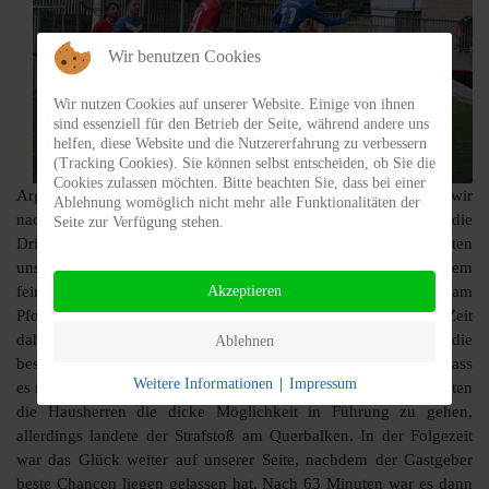
Wir benutzen Cookies
Wir nutzen Cookies auf unserer Website. Einige von ihnen
sind essenziell für den Betrieb der Seite, während andere uns
helfen, diese Website und die Nutzererfahrung zu verbessern
(Tracking Cookies). Sie können selbst entscheiden, ob Sie die
Cookies zulassen möchten. Bitte beachten Sie, dass bei einer
Arg ersatzgeschwächt und mit nur zwei Wechslern reisten wir
Ablehnung womöglich nicht mehr alle Funktionalitäten der
nach Reumtengrün an die Treba zum Auswärtsspiel gegen die
Seite zur Verfügung stehen.
Dritte des VfB Auerbach. Nach 13 gespielten Minuten hatten
unsere Jungs ihre erste gute Möglichkeit. Fischer spielte mit einem
feinen Pass El Molla an, doch der Abschluss landete nur am
Akzeptieren
Pfosten. Das Spiel plätscherte mehr oder weniger die ganze Zeit
dahin, wobei beide Mannschaften bemüht, wir aber noch die
Ablehnen
bessere Mannschaft waren. Die logische Endkonsequenz war, dass
Weitere Informationen
|
Impressum
es mit dem 0:0 in die Pause ging. Gleich nach Wiederanpfiff hatten
die Hausherren die dicke Möglichkeit in Führung zu gehen,
allerdings landete der Strafstoß am Querbalken. In der Folgezeit
war das Glück weiter auf unserer Seite, nachdem der Gastgeber
beste Chancen liegen gelassen hat. Nach 63 Minuten war es dann