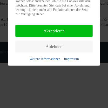
können selbst entscheiden, ob Sie die Cookies zulassen
en und hat nun endlich wieder ein Erfolgserlebnis nach zuletzt langer Du
möchten. Bitte beachten Sie, dass bei einer Ablehnung
womöglich nicht mehr alle Funktionalitäten der Seite
zur Verfügung stehen.
satz. Durch einen souveränen 8:1 Sieg gegen die SpG Reumtemgrün/Re
 um 10:30 Uhr das Topspiel auf dem Lindentempel gegen die SG Stahlbau
Akzeptieren
Ablehnen
08606 Tirpersdorf |
Weitere Informationen
|
Impressum