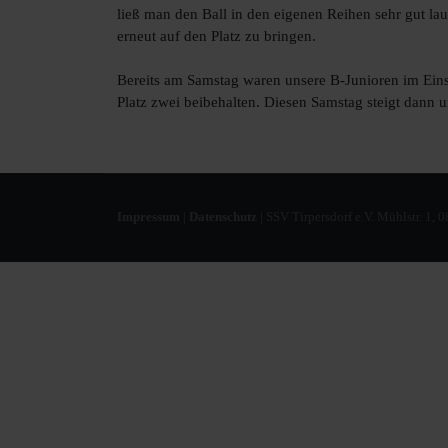
ließ man den Ball in den eigenen Reihen sehr gut lauf
erneut auf den Platz zu bringen.
Bereits am Samstag waren unsere B-Junioren im Ein
Platz zwei beibehalten. Diesen Samstag steigt dann
Impressum
|
Datenschutz
| SSV Tirpersdorf e.V. Mühlstr. 1, 