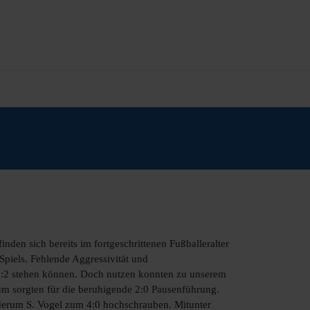
den sich bereits im fortgeschrittenen Fußballeralter
piels. Fehlende Aggressivität und
e 2:2 stehen können. Doch nutzen konnten zu unserem
um sorgten für die beruhigende 2:0 Pausenführung.
derum S. Vogel zum 4:0 hochschrauben. Mitunter