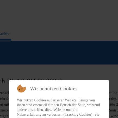
rchiv
h III 4:0 (04.06.2023)
Wir benutzen Cookies
bach III zum vorletzten Heimspiel der Saison. Beide Mannschaften befin
sehr dünnen Personaldecke zu kämpfen. So auch über weite Phasen des S
Wir nutzen Cookies auf unserer Website. Einige von
cen entstehen, sodass es nach einer guten halben Stunde durchaus hätt
ihnen sind essenziell für den Betrieb der Seite, während
andere uns helfen, diese Website und die
 Einzelleistung und zweites Mal mit zuvor gutem Zuspiel aus dem Zentr
Nutzererfahrung zu verbessern (Tracking Cookies). Sie
eniger gebrochen und so konnten wir verdient über Wunderlich und wie