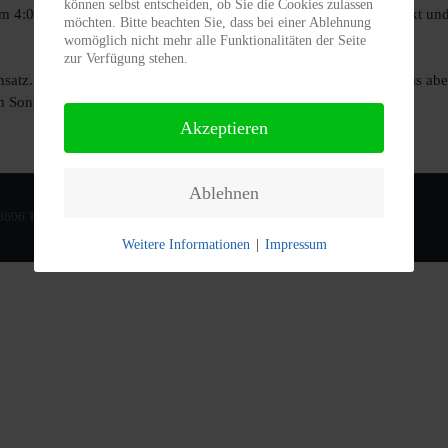
können selbst entscheiden, ob Sie die Cookies zulassen
 4:0 ein. 3 Minuten später setzte erneut Grundig den Schlusspunkt und 
möchten. Bitte beachten Sie, dass bei einer Ablehnung
womöglich nicht mehr alle Funktionalitäten der Seite
zur Verfügung stehen.
atz. Das letzte Saisonspiel ging mit 3:1 in Irfersgrün verloren, was ab
am Sonntag 13:00 Uhr in Werda das Double perfekt zu machen.
Akzeptieren
Ablehnen
08606 Tirpersdorf |
Weitere Informationen
|
Impressum