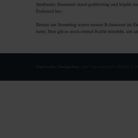
Strafraum, Baumann stand goldrichtig und köpfte zum
Endstand her.
Bereits am Vormittag waren unsere B-Junioren im Eins
hatte. Nun gilt es noch einmal Kräfte bündeln, um 
Impressum
|
Datenschutz
| SSV Tirpersdorf e.V. Mühlstr. 1, 