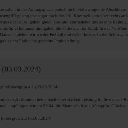
uer sahen in der Anfangsphase jedoch nicht viel zwingende Abschlüsse
usenpfiff gelang uns sogar noch das 1:0. Kominek kam über rechts außen
 aus der Pause, gaben gleich Gas und erarbeiteten uns so eine Reihe gut
e ins Spiel kommen und gaben die Partie aus der Hand. In der 76. Mi
Danach spielten wir wieder Fußball und es lief besser. In der Schlussp
 gab es am Ende eine gerechte Punkteteilung.
(03.03.2024)
rün/Rebesgrün 4:1 (03.03.2024)
n der SpG konnten heute nach einer starken Leistung in die nächste Ru
inale empfangen wir am 28.04. die Mannschaft aus Irfersgrün. Glückw
 Rebesgrün 2:2 (03.03.2024)