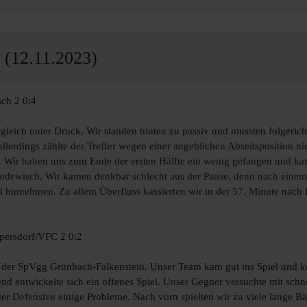
(12.11.2023)
ch 2 0:4
 gleich unter Druck. Wir standen hinten zu passiv und mussten folgerich
allerdings zählte der Treffer wegen einer angeblichen Abseitsposition 
2. Wir haben uns zum Ende der ersten Hälfte ein wenig gefangen und k
odewisch. Wir kamen denkbar schlecht aus der Pause, denn nach einem 
3 hinnehmen. Zu allem Überfluss kassierten wir in der 57. Minute nach 
persdorf/VFC 2 0:2
bei der SpVgg Grünbach-Falkenstein. Unser Team kam gut ins Spiel und 
ßend entwickelte sich ein offenes Spiel. Unser Gegner versuchte mit sc
 der Defensive einige Probleme. Nach vorn spielten wir zu viele lange B