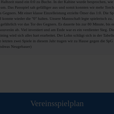
Halbzeit stand ein 0:0 zu Buche. In der Kabine wurde besprochen, wie u
 um. Das Passspiel sah gefälliger aus und somit konnten wir mehr Torc
es Gegners. Mit einer klasse Einzelleistung erzielte Ömer das 1:0. Die
onnte wieder die "0" halten. Unsere Mannschaft legte spielerisch zu, d
ährlich vor das Tor des Gegners. Es dauerte bis zur 80 Minute, bis end
ouverän ab. Viel investiert und am Ende war es ein verdienter Sieg. D
ining wird sich alles hart erarbeitet. Der Lohn schlägt sich in der Tabel
e letzten zwei Spiele in diesem Jahr tragen wir zu Hause gegen die S
Andreas Neugebauer)
Vereinsspielplan