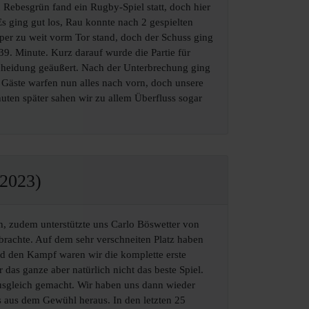
Rebesgrün fand ein Rugby-Spiel statt, doch hier
s ging gut los, Rau konnte nach 2 gespielten
er zu weit vorm Tor stand, doch der Schuss ging
9. Minute. Kurz darauf wurde die Partie für
tscheidung geäußert. Nach der Unterbrechung ging
e Gäste warfen nun alles nach vorn, doch unsere
uten später sahen wir zu allem Überfluss sogar
.2023)
n, zudem unterstützte uns Carlo Böswetter von
brachte. Auf dem sehr verschneiten Platz haben
nd den Kampf waren wir die komplette erste
das ganze aber natürlich nicht das beste Spiel.
Ausgleich gemacht. Wir haben uns dann wieder
s aus dem Gewühl heraus. In den letzten 25