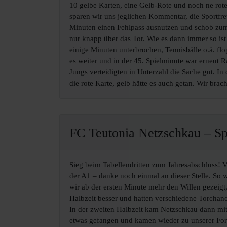
10 gelbe Karten, eine Gelb-Rote und noch ne rot
sparen wir uns jeglichen Kommentar, die Sportfre
Minuten einen Fehlpass ausnutzen und schob zum 
nur knapp über das Tor. Wie es dann immer so ist
einige Minuten unterbrochen, Tennisbälle o.ä. fl
es weiter und in der 45. Spielminute war erneut R
Jungs verteidigten in Unterzahl die Sache gut. I
die rote Karte, gelb hätte es auch getan. Wir bra
FC Teutonia Netzschkau – Sp
Sieg beim Tabellendritten zum Jahresabschluss! V
der A1 – danke noch einmal an dieser Stelle. So 
wir ab der ersten Minute mehr den Willen gezeigt
Halbzeit besser und hatten verschiedene Torchanc
In der zweiten Halbzeit kam Netzschkau dann mit
etwas gefangen und kamen wieder zu unserer Form