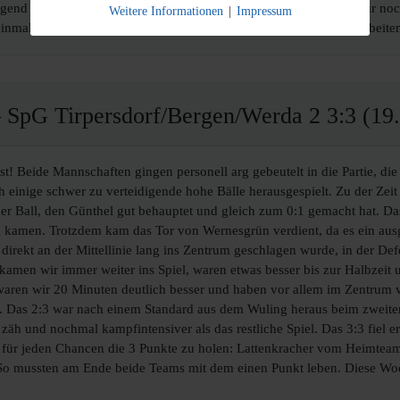
end der Untergrund das Spiel macht - es wurde so gut wie fast nur noch
Weitere Informationen
|
Impressum
t einmal alle Verletzungen auskurieren, in der Winterpause hart zu arbe
SpG Tirpersdorf/Bergen/Werda 2 3:3 (19.
! Beide Mannschaften gingen personell arg gebeutelt in die Partie, die
 einige schwer zu verteidigende hohe Bälle herausgespielt. Zu der Zeit 
ger Ball, den Günthel gut behauptet und gleich zum 0:1 gemacht hat. Da
el kamen. Trotzdem kam das Tor von Wernesgrün verdient, da es ein aus
direkt an der Mittellinie lang ins Zentrum geschlagen wurde, in der De
kamen wir immer weiter ins Spiel, waren etwas besser bis zur Halbzeit
ren wir 20 Minuten deutlich besser und haben vor allem im Zentrum vie
t. Das 2:3 war nach einem Standard aus dem Wuling heraus beim zweite
 zäh und nochmal kampfintensiver als das restliche Spiel. Das 3:3 fiel 
 für jeden Chancen die 3 Punkte zu holen: Lattenkracher vom Heimtea
 So mussten am Ende beide Teams mit dem einen Punkt leben. Diese Wo