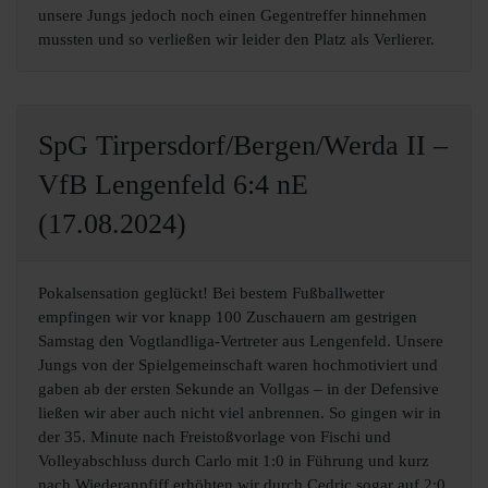
unsere Jungs jedoch noch einen Gegentreffer hinnehmen
mussten und so verließen wir leider den Platz als Verlierer.
SpG Tirpersdorf/Bergen/Werda II –
VfB Lengenfeld 6:4 nE
(17.08.2024)
Pokalsensation geglückt! Bei bestem Fußballwetter
empfingen wir vor knapp 100 Zuschauern am gestrigen
Samstag den Vogtlandliga-Vertreter aus Lengenfeld. Unsere
Jungs von der Spielgemeinschaft waren hochmotiviert und
gaben ab der ersten Sekunde an Vollgas – in der Defensive
ließen wir aber auch nicht viel anbrennen. So gingen wir in
der 35. Minute nach Freistoßvorlage von Fischi und
Volleyabschluss durch Carlo mit 1:0 in Führung und kurz
nach Wiederanpfiff erhöhten wir durch Cedric sogar auf 2:0.