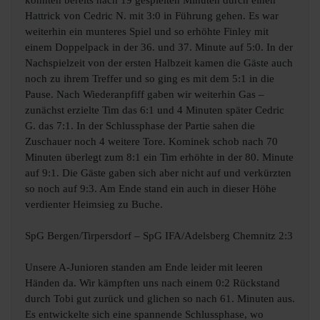
Hattrick von Cedric N. mit 3:0 in Führung gehen. Es war
weiterhin ein munteres Spiel und so erhöhte Finley mit
einem Doppelpack in der 36. und 37. Minute auf 5:0. In der
Nachspielzeit von der ersten Halbzeit kamen die Gäste auch
noch zu ihrem Treffer und so ging es mit dem 5:1 in die
Pause. Nach Wiederanpfiff gaben wir weiterhin Gas –
zunächst erzielte Tim das 6:1 und 4 Minuten später Cedric
G. das 7:1. In der Schlussphase der Partie sahen die
Zuschauer noch 4 weitere Tore. Kominek schob nach 70
Minuten überlegt zum 8:1 ein Tim erhöhte in der 80. Minute
auf 9:1. Die Gäste gaben sich aber nicht auf und verkürzten
so noch auf 9:3. Am Ende stand ein auch in dieser Höhe
verdienter Heimsieg zu Buche.
SpG Bergen/Tirpersdorf – SpG IFA/Adelsberg Chemnitz 2:3
Unsere A-Junioren standen am Ende leider mit leeren
Händen da. Wir kämpften uns nach einem 0:2 Rückstand
durch Tobi gut zurück und glichen so nach 61. Minuten aus.
Es entwickelte sich eine spannende Schlussphase, wo